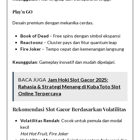
Play’n GO
Desain premium dengan mekanika cerdas.
Book of Dead
– Free spins dengan simbol ekspansi
Reactoonz
– Cluster pays dan fitur quantum leap
Fire Joker
– Tempo cepat dan kemenangan langsung
Keunggulan
: Gameplay inovatif dan mudah dipelajari.
BACA JUGA
Jam Hoki Slot Gacor 2025:
Rahasia & Strategi Menang di KubaToto Slot
Online Terpercaya
Rekomendasi Slot Gacor Berdasarkan Volatilitas
Volatilitas Rendah
: Cocok untuk pemula dan modal
kecil
Hot Hot Fruit, Fire Joker