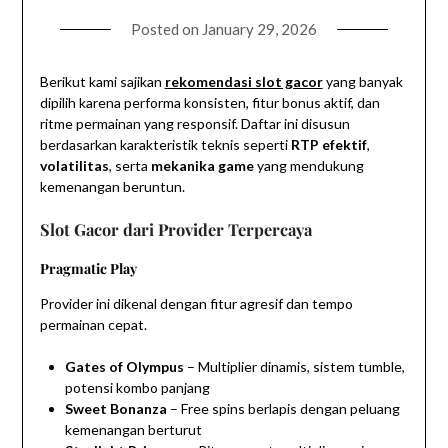
Posted on
January 29, 2026
Berikut kami sajikan
rekomendasi slot gacor
yang banyak
dipilih karena performa konsisten, fitur bonus aktif, dan
ritme permainan yang responsif. Daftar ini disusun
berdasarkan karakteristik teknis seperti
RTP efektif
,
volatilitas
, serta
mekanika game
yang mendukung
kemenangan beruntun.
Slot Gacor dari Provider Terpercaya
Pragmatic Play
Provider ini dikenal dengan fitur agresif dan tempo
permainan cepat.
Gates of Olympus
– Multiplier dinamis, sistem tumble,
potensi kombo panjang
Sweet Bonanza
– Free spins berlapis dengan peluang
kemenangan berturut