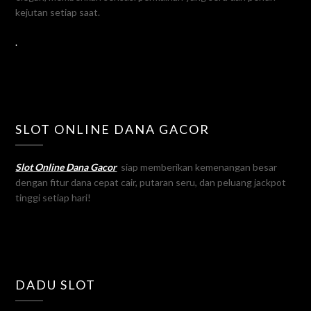
kejutan setiap saat.
.
SLOT ONLINE DANA GACOR
Slot Online Dana Gacor
siap memberikan kemenangan besar
dengan fitur dana cepat cair, putaran seru, dan peluang jackpot
tinggi setiap hari!
DADU SLOT