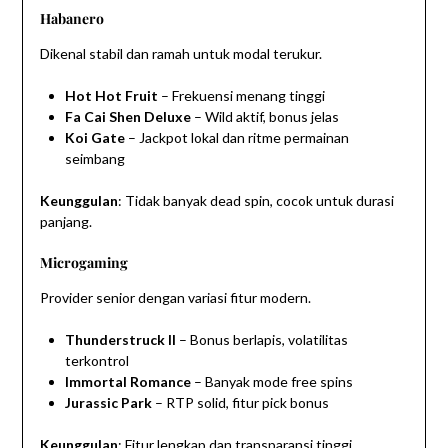
Habanero
Dikenal stabil dan ramah untuk modal terukur.
Hot Hot Fruit
– Frekuensi menang tinggi
Fa Cai Shen Deluxe
– Wild aktif, bonus jelas
Koi Gate
– Jackpot lokal dan ritme permainan
seimbang
Keunggulan
: Tidak banyak dead spin, cocok untuk durasi
panjang.
Microgaming
Provider senior dengan variasi fitur modern.
Thunderstruck II
– Bonus berlapis, volatilitas
terkontrol
Immortal Romance
– Banyak mode free spins
Jurassic Park
– RTP solid, fitur pick bonus
Keunggulan
: Fitur lengkap dan transparansi tinggi.