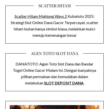
SCATTER HITAM
Scatter Hitam Mahjong Ways 2
Kubatoto 2025:
Strategi Slot Online Dana Gacor Terpercayat. scatter
hitam bukan hanya simbol biasa, melainkan kunci
menuju kemenangan besar
AGEN TOTO SLOT DANA
DANATOTO: Agen Toto Slot Dana dan Bandar
Togel Online Gacor Malam Ini. Dengan banyaknya
pilihan permainan dan kemudahan dalam
melakukan
SLOT DEPOSIT DANA
.