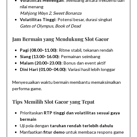
Volatilitas Menengah
: Seimbang antara frekuensi dan
nilai menang
Mahjong Ways 2, Sweet Bonanza
Volatilitas Tinggi
: Potensi besar, durasi singkat
Gates of Olympus, Book of Dead
Jam Bermain yang Mendukung Slot Gacor
Pagi (08.00–11.00)
: Ritme stabil, tekanan rendah
Siang (13.00–16.00)
: Permainan seimbang
Malam (20.00–23.00)
: Bonus dan event aktif
Dini Hari (01.00–04.00)
: Variasi hasil lebih longgar
Menyesuaikan waktu bermain membantu memaksimalkan
performa game.
Tips Memilih Slot Gacor yang Tepat
Prioritaskan
RTP tinggi dan volatilitas sesuai gaya
bermain
Uji pola dengan
taruhan rendah terlebih dahulu
Manfaatkan
fitur demo
untuk membaca respons game