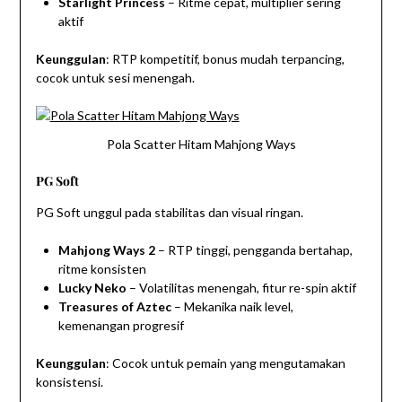
Starlight Princess
– Ritme cepat, multiplier sering
aktif
Keunggulan
: RTP kompetitif, bonus mudah terpancing,
cocok untuk sesi menengah.
Pola Scatter Hitam Mahjong Ways
PG Soft
PG Soft unggul pada stabilitas dan visual ringan.
Mahjong Ways 2
– RTP tinggi, pengganda bertahap,
ritme konsisten
Lucky Neko
– Volatilitas menengah, fitur re-spin aktif
Treasures of Aztec
– Mekanika naik level,
kemenangan progresif
Keunggulan
: Cocok untuk pemain yang mengutamakan
konsistensi.