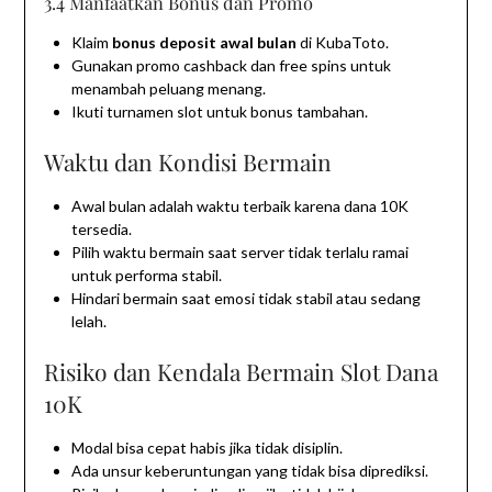
3.4 Manfaatkan Bonus dan Promo
Klaim
bonus deposit awal bulan
di KubaToto.
Gunakan promo cashback dan free spins untuk
menambah peluang menang.
Ikuti turnamen slot untuk bonus tambahan.
Waktu dan Kondisi Bermain
Awal bulan adalah waktu terbaik karena dana 10K
tersedia.
Pilih waktu bermain saat server tidak terlalu ramai
untuk performa stabil.
Hindari bermain saat emosi tidak stabil atau sedang
lelah.
Risiko dan Kendala Bermain Slot Dana
10K
Modal bisa cepat habis jika tidak disiplin.
Ada unsur keberuntungan yang tidak bisa diprediksi.