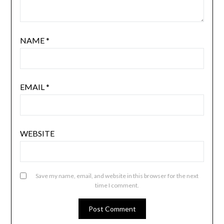
NAME
*
EMAIL
*
WEBSITE
Save my name, email, and website in this browser for the next
time I comment.