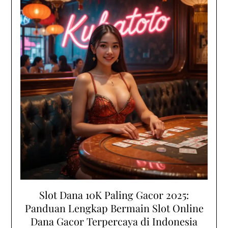
Slot Dana 10K Paling Gacor 2025:
Panduan Lengkap Bermain Slot Online
Dana Gacor Terpercaya di Indonesia