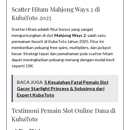
Scatter Hitam Mahjong Ways 2 di
KubaToto 2025
Scatter Hitam adalah fitur bonus yang sangat
menguntungkan di slot
Mahjong Ways 2
, salah satu
permainan favorit di KubaToto tahun 2025. Fitur ini
memberikan peluang free spins, multipliers, dan jackpot
besar. Strategi tepat dan pemahaman pola scatter hitam
dapat meningkatkan peluang menang dengan modal kecil
seperti 10K.
BACA JUGA
5 Kesalahan Fatal Pemain Slot
Gacor Starlight Princess & Solusinya dari
Expert KubaToto
Testimoni Pemain Slot Online Dana di
KubaToto