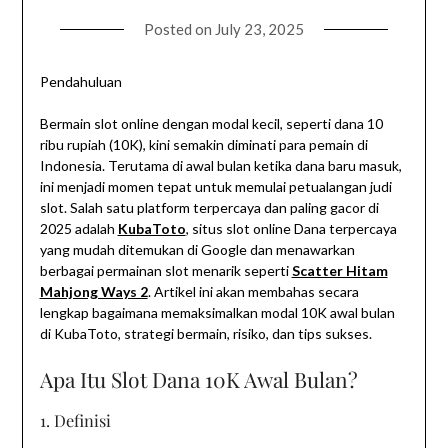
Posted on
July 23, 2025
Pendahuluan
Bermain slot online dengan modal kecil, seperti dana 10
ribu rupiah (10K), kini semakin diminati para pemain di
Indonesia. Terutama di awal bulan ketika dana baru masuk,
ini menjadi momen tepat untuk memulai petualangan judi
slot. Salah satu platform terpercaya dan paling gacor di
2025 adalah
KubaToto
, situs slot online Dana terpercaya
yang mudah ditemukan di Google dan menawarkan
berbagai permainan slot menarik seperti
Scatter Hitam
Mahjong Ways 2
. Artikel ini akan membahas secara
lengkap bagaimana memaksimalkan modal 10K awal bulan
di KubaToto, strategi bermain, risiko, dan tips sukses.
Apa Itu Slot Dana 10K Awal Bulan?
1. Definisi