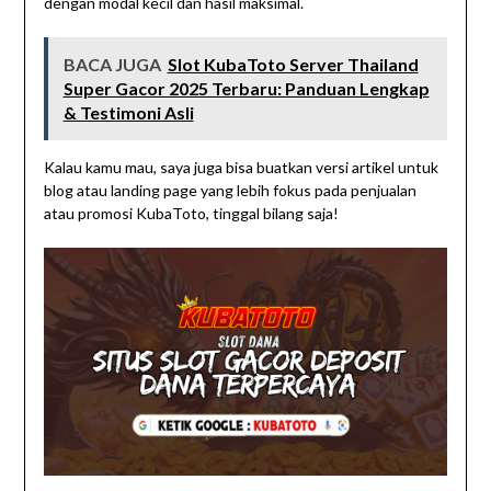
dengan modal kecil dan hasil maksimal.
BACA JUGA
Slot KubaToto Server Thailand
Super Gacor 2025 Terbaru: Panduan Lengkap
& Testimoni Asli
Kalau kamu mau, saya juga bisa buatkan versi artikel untuk
blog atau landing page yang lebih fokus pada penjualan
atau promosi KubaToto, tinggal bilang saja!