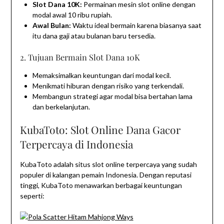
Slot Dana 10K:
Permainan mesin slot online dengan
modal awal 10 ribu rupiah.
Awal Bulan:
Waktu ideal bermain karena biasanya saat
itu dana gaji atau bulanan baru tersedia.
2. Tujuan Bermain Slot Dana 10K
Memaksimalkan keuntungan dari modal kecil.
Menikmati hiburan dengan risiko yang terkendali.
Membangun strategi agar modal bisa bertahan lama
dan berkelanjutan.
KubaToto: Slot Online Dana Gacor
Terpercaya di Indonesia
KubaToto adalah situs slot online terpercaya yang sudah
populer di kalangan pemain Indonesia. Dengan reputasi
tinggi, KubaToto menawarkan berbagai keuntungan
seperti: