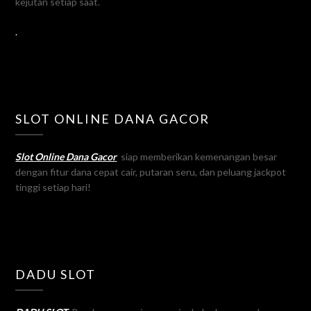
kejutan setiap saat.
.
SLOT ONLINE DANA GACOR
Slot Online Dana Gacor
siap memberikan kemenangan besar
dengan fitur dana cepat cair, putaran seru, dan peluang jackpot
tinggi setiap hari!
DADU SLOT