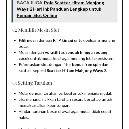
BACA JUGA
Pola Scatter Hitam Mahjong
Ways 2 Hari Ini: Panduan Lengkap untuk
Pemain Slot Online
3.2 Memilih Mesin Slot
Pilih mesin dengan
RTP tinggi
untuk peluang menang
besar.
Mesin dengan
volatilitas rendah hingga sedang
cocok untuk modal kecil agar menang lebih konsisten.
Prioritaskan slot dengan fitur
bonus free spin
dan
scatter seperti
Scatter Hitam Mahjong Ways 2
.
3.3 Setting Taruhan
Mulai dengan taruhan terkecil untuk menjaga modal.
Jika menang, naikkan taruhan secara bertahap untuk
memaksimalkan keuntungan.
Hindari taruhan besar di awal agar modal tidak cepat
habis.