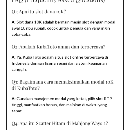
Q1: Apa itu slot dana 10K?
A:
Slot dana 10K adalah bermain mesin slot dengan modal
awal 10 ribu rupiah, cocok untuk pemula dan yang ingin
coba-coba.
Q2: Apakah KubaToto aman dan terpercaya?
A:
Ya, KubaToto adalah situs slot online terpercaya di
Indonesia dengan lisensi resmi dan sistem keamanan
canggih.
Q3: Bagaimana cara memaksimalkan modal 10K
di KubaToto?
A:
Gunakan manajemen modal yang ketat, pilih slot RTP
tinggi, manfaatkan bonus, dan mainkan di waktu yang
tepat.
Q4: Apa itu Scatter Hitam di Mahjong Ways 2?