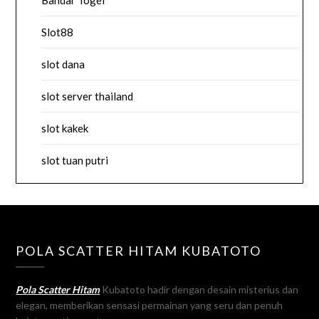
Slot88
slot dana
slot server thailand
slot kakek
slot tuan putri
POLA SCATTER HITAM KUBATOTO
Pola Scatter Hitam
Kubatoto hadir dengan desain misterius dan
elegan, memberikan sensasi permainan yang seru dan penuh