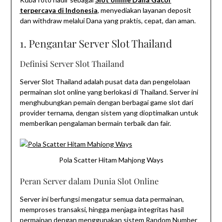
terpercaya di Indonesia
, menyediakan layanan deposit
dan withdraw melalui Dana yang praktis, cepat, dan aman.
1. Pengantar Server Slot Thailand
Definisi Server Slot Thailand
Server Slot Thailand adalah pusat data dan pengelolaan
permainan slot online yang berlokasi di Thailand. Server ini
menghubungkan pemain dengan berbagai game slot dari
provider ternama, dengan sistem yang dioptimalkan untuk
memberikan pengalaman bermain terbaik dan fair.
Pola Scatter Hitam Mahjong Ways
Peran Server dalam Dunia Slot Online
Server ini berfungsi mengatur semua data permainan,
memproses transaksi, hingga menjaga integritas hasil
permainan dengan menggunakan sistem Random Number