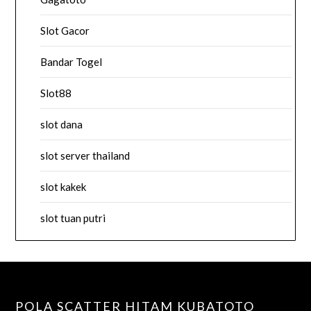
Slot Gacor
Bandar Togel
Slot88
slot dana
slot server thailand
slot kakek
slot tuan putri
POLA SCATTER HITAM KUBATOTO