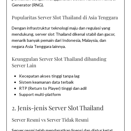
Generator (RNG).
Popularitas Server Slot Thailand di Asia Tenggara
Dengan infrastruktur teknologi maju dan regulasi yang
mendukung, server slot Thailand dikenal stabil dan gacor,
menarik banyak pemain dari Indonesia, Malaysia, dan
negara Asia Tenggara lainnya.
Keunggulan Server Slot Thailand dibanding
Server Lain
Kecepatan akses tinggi tanpa lag
Sistem keamanan data terbaik
RTP (Return to Player) tinggi dan adil
Support multi-platform
2. Jenis-jenis Server Slot Thailand
Server Resmi vs Server Tidak Resmi
Server resmi telah mendapatkan lisensi dan diatur ketat,