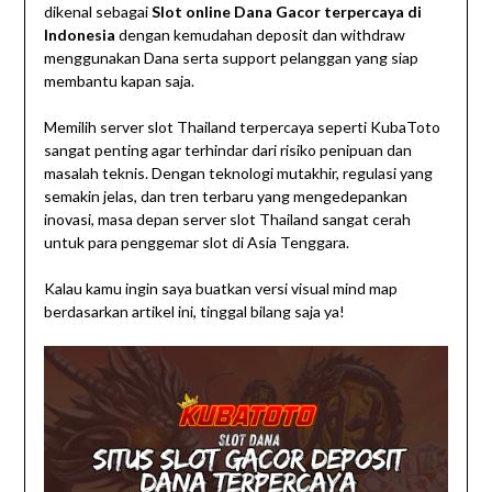
dikenal sebagai
Slot online Dana Gacor terpercaya di
Indonesia
dengan kemudahan deposit dan withdraw
menggunakan Dana serta support pelanggan yang siap
membantu kapan saja.
Memilih server slot Thailand terpercaya seperti KubaToto
sangat penting agar terhindar dari risiko penipuan dan
masalah teknis. Dengan teknologi mutakhir, regulasi yang
semakin jelas, dan tren terbaru yang mengedepankan
inovasi, masa depan server slot Thailand sangat cerah
untuk para penggemar slot di Asia Tenggara.
Kalau kamu ingin saya buatkan versi visual mind map
berdasarkan artikel ini, tinggal bilang saja ya!