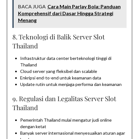
BACA JUGA
Cara Main Parlay Bola: Panduan
Komprehensif dari Dasar Hingga Strategi
Menang
8. Teknologi di Balik Server Slot
Thailand
Infrastruktur data center berteknologi tinggi di
Thailand
Cloud server yang fleksibel dan scalable
Enkripsi end-to-end untuk keamanan data
Update rutin untuk menjaga performa dan keamanan
9. Regulasi dan Legalitas Server Slot
Thailand
Pemerintah Thailand mulai mengatur judi online
dengan ketat
Banyak server internasional menyesuaikan aturan agar