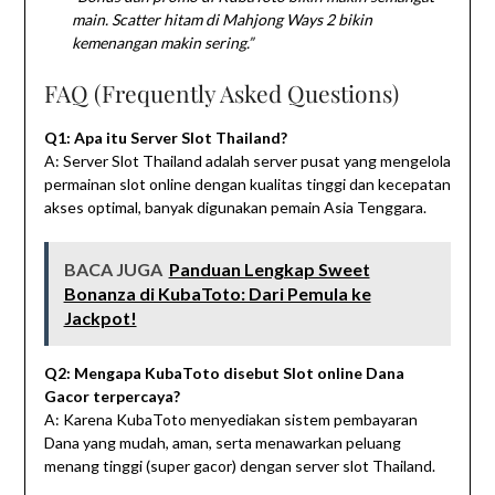
main. Scatter hitam di Mahjong Ways 2 bikin
kemenangan makin sering.”
FAQ (Frequently Asked Questions)
Q1: Apa itu Server Slot Thailand?
A: Server Slot Thailand adalah server pusat yang mengelola
permainan slot online dengan kualitas tinggi dan kecepatan
akses optimal, banyak digunakan pemain Asia Tenggara.
BACA JUGA
Panduan Lengkap Sweet
Bonanza di KubaToto: Dari Pemula ke
Jackpot!
Q2: Mengapa KubaToto disebut Slot online Dana
Gacor terpercaya?
A: Karena KubaToto menyediakan sistem pembayaran
Dana yang mudah, aman, serta menawarkan peluang
menang tinggi (super gacor) dengan server slot Thailand.