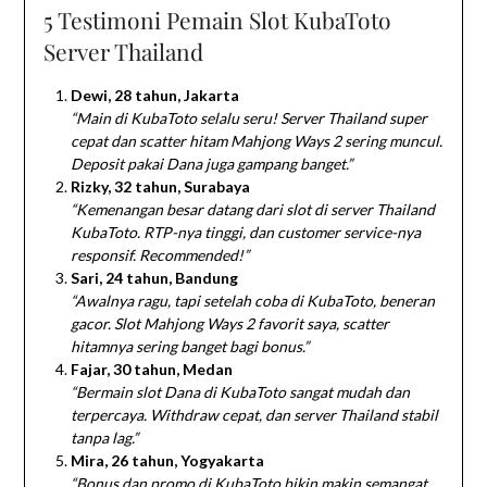
5 Testimoni Pemain Slot KubaToto
Server Thailand
Dewi, 28 tahun, Jakarta
“Main di KubaToto selalu seru! Server Thailand super
cepat dan scatter hitam Mahjong Ways 2 sering muncul.
Deposit pakai Dana juga gampang banget.”
Rizky, 32 tahun, Surabaya
“Kemenangan besar datang dari slot di server Thailand
KubaToto. RTP-nya tinggi, dan customer service-nya
responsif. Recommended!”
Sari, 24 tahun, Bandung
“Awalnya ragu, tapi setelah coba di KubaToto, beneran
gacor. Slot Mahjong Ways 2 favorit saya, scatter
hitamnya sering banget bagi bonus.”
Fajar, 30 tahun, Medan
“Bermain slot Dana di KubaToto sangat mudah dan
terpercaya. Withdraw cepat, dan server Thailand stabil
tanpa lag.”
Mira, 26 tahun, Yogyakarta
“Bonus dan promo di KubaToto bikin makin semangat