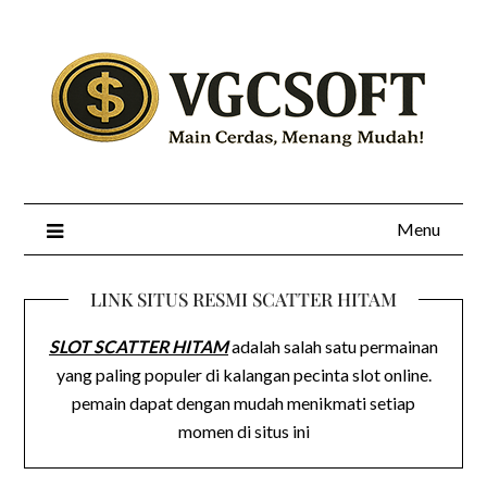
Skip
to
content
Menu
LINK SITUS RESMI SCATTER HITAM
SLOT SCATTER HITAM
adalah salah satu permainan
yang paling populer di kalangan pecinta slot online.
pemain dapat dengan mudah menikmati setiap
momen di situs ini