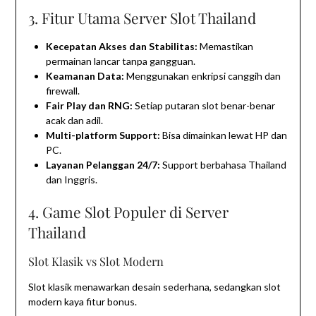
3. Fitur Utama Server Slot Thailand
Kecepatan Akses dan Stabilitas:
Memastikan
permainan lancar tanpa gangguan.
Keamanan Data:
Menggunakan enkripsi canggih dan
firewall.
Fair Play dan RNG:
Setiap putaran slot benar-benar
acak dan adil.
Multi-platform Support:
Bisa dimainkan lewat HP dan
PC.
Layanan Pelanggan 24/7:
Support berbahasa Thailand
dan Inggris.
4. Game Slot Populer di Server
Thailand
Slot Klasik vs Slot Modern
Slot klasik menawarkan desain sederhana, sedangkan slot
modern kaya fitur bonus.