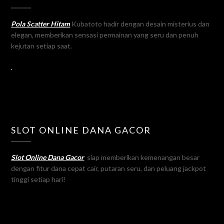
Pola Scatter Hitam
Kubatoto hadir dengan desain misterius dan
elegan, memberikan sensasi permainan yang seru dan penuh
kejutan setiap saat.
.
SLOT ONLINE DANA GACOR
Slot Online Dana Gacor
siap memberikan kemenangan besar
dengan fitur dana cepat cair, putaran seru, dan peluang jackpot
tinggi setiap hari!