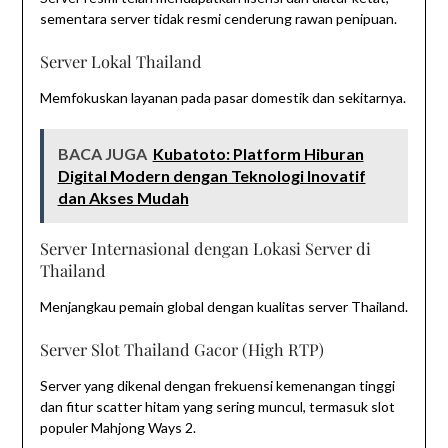
sementara server tidak resmi cenderung rawan penipuan.
Server Lokal Thailand
Memfokuskan layanan pada pasar domestik dan sekitarnya.
BACA JUGA
Kubatoto: Platform Hiburan
Digital Modern dengan Teknologi Inovatif
dan Akses Mudah
Server Internasional dengan Lokasi Server di
Thailand
Menjangkau pemain global dengan kualitas server Thailand.
Server Slot Thailand Gacor (High RTP)
Server yang dikenal dengan frekuensi kemenangan tinggi
dan fitur scatter hitam yang sering muncul, termasuk slot
populer Mahjong Ways 2.