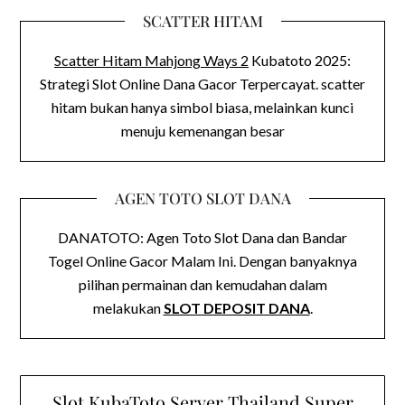
SCATTER HITAM
Scatter Hitam Mahjong Ways 2
Kubatoto 2025:
Strategi Slot Online Dana Gacor Terpercayat. scatter
hitam bukan hanya simbol biasa, melainkan kunci
menuju kemenangan besar
AGEN TOTO SLOT DANA
DANATOTO: Agen Toto Slot Dana dan Bandar
Togel Online Gacor Malam Ini. Dengan banyaknya
pilihan permainan dan kemudahan dalam
melakukan
SLOT DEPOSIT DANA
.
Slot KubaToto Server Thailand Super