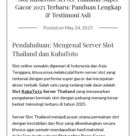
Gacor 2025 Terbaru: Panduan Lengkap
& Testimoni Asli
Posted on
May 24, 2025
Pendahuluan: Mengenal Server Slot
Thailand dan KubaToto
Slot online semakin digemari di Indonesia dan Asia
Tenggara, khususnya melalui platform-server slot yang
terkenal dengan performa super gacor dan kecepatan
akses terbaik. Salah satu yang sedang naik daun adalah
Slot
KubaToto
Server Thailand
yang menawarkan
pengalaman bermain slot dengan peluang menang besar
berkat teknologi terbaru di tahun 2025.
Server Slot Thailand menjadi pusat utama permainan slot
dengan kestabilan dan fitur yang dikembangkan secara
khusus agar pemain mendapatkan hasil maksimal.
KubaToto hadir sebagai
Slot online Dana Gacor