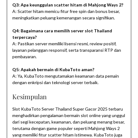
Q3: Apa keunggulan scatter hitam di Mahjong Ways 2?
A: Scatter hitam memicu fitur free spin dan bonus besar,
meningkatkan peluang kemenangan secara signifikan.
Q4: Bagaimana cara memilih server slot Thailand
terpercaya?
A: Pastikan server memiliki lisensi resmi, review positif,
layanan pelanggan responsif, serta transparansi RTP dan
pembayaran.
Q5: Apakah bermain di KubaToto aman?
A: Ya, KubaToto mengutamakan keamanan data pemain
dengan enkripsi dan teknologi server terbaik.
Kesimpulan
Slot KubaToto Server Thailand Super Gacor 2025 terbaru
menghadirkan pengalaman bermain slot online yang unggul
dari segi kecepatan, keamanan, dan peluang menang besar,
terutama dengan game populer seperti Mahjong Ways 2
yang memiliki fitur scatter hitam istimewa. KubaToto juga