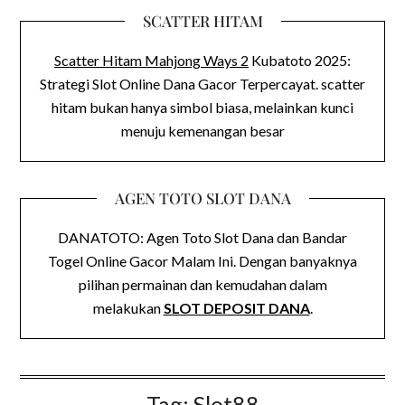
SCATTER HITAM
Scatter Hitam Mahjong Ways 2
Kubatoto 2025:
Strategi Slot Online Dana Gacor Terpercayat. scatter
hitam bukan hanya simbol biasa, melainkan kunci
menuju kemenangan besar
AGEN TOTO SLOT DANA
DANATOTO: Agen Toto Slot Dana dan Bandar
Togel Online Gacor Malam Ini. Dengan banyaknya
pilihan permainan dan kemudahan dalam
melakukan
SLOT DEPOSIT DANA
.
Tag:
Slot88