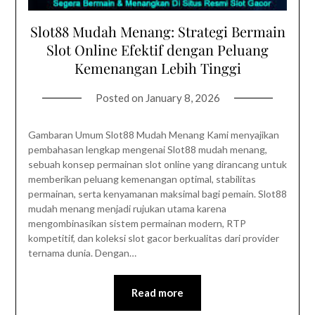
Slot88 Mudah Menang: Strategi Bermain
Slot Online Efektif dengan Peluang
Kemenangan Lebih Tinggi
Posted on
January 8, 2026
Gambaran Umum Slot88 Mudah Menang Kami menyajikan
pembahasan lengkap mengenai Slot88 mudah menang,
sebuah konsep permainan slot online yang dirancang untuk
memberikan peluang kemenangan optimal, stabilitas
permainan, serta kenyamanan maksimal bagi pemain. Slot88
mudah menang menjadi rujukan utama karena
mengombinasikan sistem permainan modern, RTP
kompetitif, dan koleksi slot gacor berkualitas dari provider
ternama dunia. Dengan…
Read more