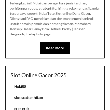
terlengkap ini! Mulai dari pengertian, jenis taruhan,
perhitungan odds, strategi jitu, hingga rekomendasi bandar
terpercaya seperti KubaToto Slot online Dana Gacor.
Dilengkapi FAQ mendalam dan tips manajemen bankroll
untuk pemain pemula dan berpengalaman. Memahami
Konsep Dasar Parlay Bola Definisi Parlay (Taruhan
Berganda) Parlay bola, juga…
Read more
Slot Online Gacor 2025
Hoki88
slot scatter hitam
erek erek