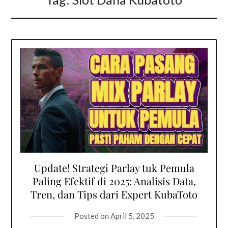
Update! Strategi Parlay tuk Pemula
Paling Efektif di 2025: Analisis Data,
Tren, dan Tips dari Expert KubaToto
Posted on
April 5, 2025