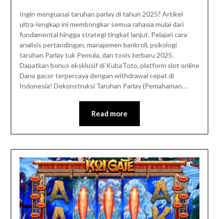
Ingin menguasai taruhan parlay di tahun 2025? Artikel
ultra-lengkap ini membongkar semua rahasia mulai dari
fundamental hingga strategi tingkat lanjut. Pelajari cara
analisis pertandingan, manajemen bankroll, psikologi
taruhan Parlay tuk Pemula, dan tools terbaru 2025.
Dapatkan bonus eksklusif di KubaToto, platform slot online
Dana gacor terpercaya dengan withdrawal cepat di
Indonesia! Dekonstruksi Taruhan Parlay (Pemahaman…
Read more