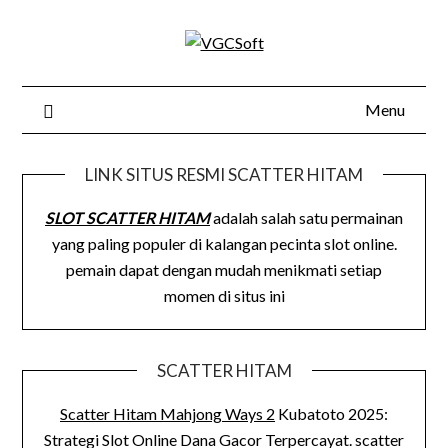
Skip
to
content
Menu
LINK SITUS RESMI SCATTER HITAM
SLOT SCATTER HITAM
adalah salah satu permainan
yang paling populer di kalangan pecinta slot online.
pemain dapat dengan mudah menikmati setiap
momen di situs ini
SCATTER HITAM
Scatter Hitam Mahjong Ways 2
Kubatoto 2025:
Strategi Slot Online Dana Gacor Terpercayat. scatter