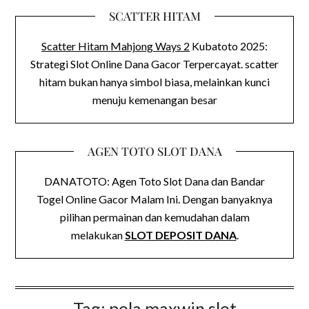
SCATTER HITAM
Scatter Hitam Mahjong Ways 2
Kubatoto 2025:
Strategi Slot Online Dana Gacor Terpercayat. scatter
hitam bukan hanya simbol biasa, melainkan kunci
menuju kemenangan besar
AGEN TOTO SLOT DANA
DANATOTO: Agen Toto Slot Dana dan Bandar
Togel Online Gacor Malam Ini. Dengan banyaknya
pilihan permainan dan kemudahan dalam
melakukan
SLOT DEPOSIT DANA
.
Tag:
pola maxwin slot