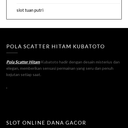
slot tuan putri
POLA SCATTER HITAM KUBATOTO
Pola Scatter Hitam
Kubatoto hadir dengan desain misterius dan
elegan, memberikan sensasi permainan yang seru dan penuh
kejutan setiap saat.
.
SLOT ONLINE DANA GACOR