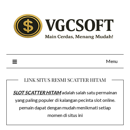
Skip
to
content
Menu
LINK SITUS RESMI SCATTER HITAM
SLOT SCATTER HITAM
adalah salah satu permainan
yang paling populer di kalangan pecinta slot online.
pemain dapat dengan mudah menikmati setiap
momen di situs ini