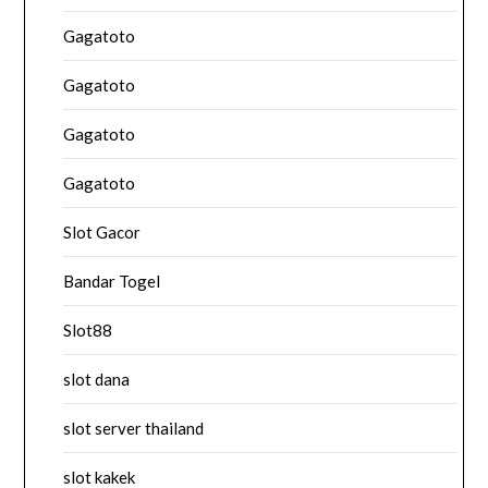
Gagatoto
Gagatoto
Gagatoto
Gagatoto
Slot Gacor
Bandar Togel
Slot88
slot dana
slot server thailand
slot kakek