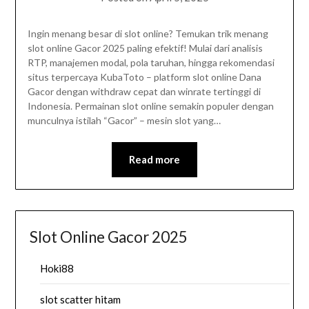
Ingin menang besar di slot online? Temukan trik menang
slot online Gacor 2025 paling efektif! Mulai dari analisis
RTP, manajemen modal, pola taruhan, hingga rekomendasi
situs terpercaya KubaToto – platform slot online Dana
Gacor dengan withdraw cepat dan winrate tertinggi di
Indonesia. Permainan slot online semakin populer dengan
munculnya istilah “Gacor” – mesin slot yang…
Read more
Slot Online Gacor 2025
Hoki88
slot scatter hitam