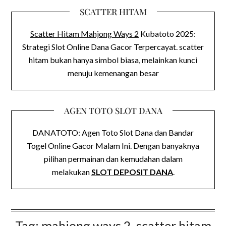
SCATTER HITAM
Scatter Hitam Mahjong Ways 2
Kubatoto 2025:
Strategi Slot Online Dana Gacor Terpercayat. scatter
hitam bukan hanya simbol biasa, melainkan kunci
menuju kemenangan besar
AGEN TOTO SLOT DANA
DANATOTO: Agen Toto Slot Dana dan Bandar
Togel Online Gacor Malam Ini. Dengan banyaknya
pilihan permainan dan kemudahan dalam
melakukan
SLOT DEPOSIT DANA
.
Tag:
mahjong ways 2. scatter hitam