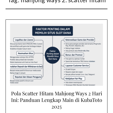
Pola Scatter Hitam Mahjong Ways 2 Hari
Ini: Panduan Lengkap Main di KubaToto
2025