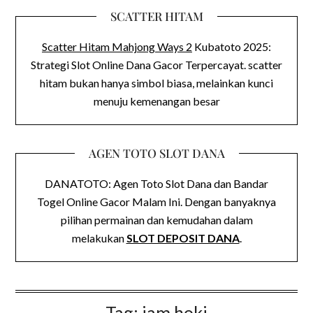
SCATTER HITAM
Scatter Hitam Mahjong Ways 2
Kubatoto 2025:
Strategi Slot Online Dana Gacor Terpercayat. scatter
hitam bukan hanya simbol biasa, melainkan kunci
menuju kemenangan besar
AGEN TOTO SLOT DANA
DANATOTO: Agen Toto Slot Dana dan Bandar
Togel Online Gacor Malam Ini. Dengan banyaknya
pilihan permainan dan kemudahan dalam
melakukan
SLOT DEPOSIT DANA
.
Tag:
jam hoki