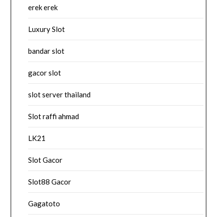
erek erek
Luxury Slot
bandar slot
gacor slot
slot server thailand
Slot raffi ahmad
LK21
Slot Gacor
Slot88 Gacor
Gagatoto