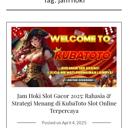
Jam Hoki Slot Gacor 2025: Rahasia &
Strategi Menang di KubaToto Slot Online
Terpercaya
Posted on
April 4, 2025