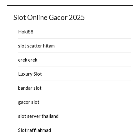
Slot Online Gacor 2025
Hoki88
slot scatter hitam
erek erek
Luxury Slot
bandar slot
gacor slot
slot server thailand
Slot raffi ahmad