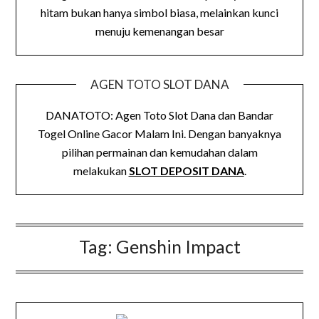
hitam bukan hanya simbol biasa, melainkan kunci
menuju kemenangan besar
AGEN TOTO SLOT DANA
DANATOTO: Agen Toto Slot Dana dan Bandar
Togel Online Gacor Malam Ini. Dengan banyaknya
pilihan permainan dan kemudahan dalam
melakukan
SLOT DEPOSIT DANA
.
Tag:
Genshin Impact