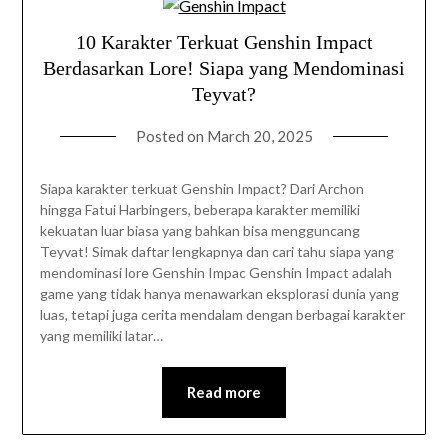
10 Karakter Terkuat Genshin Impact
Berdasarkan Lore! Siapa yang Mendominasi
Teyvat?
Posted on
March 20, 2025
Siapa karakter terkuat Genshin Impact? Dari Archon
hingga Fatui Harbingers, beberapa karakter memiliki
kekuatan luar biasa yang bahkan bisa mengguncang
Teyvat! Simak daftar lengkapnya dan cari tahu siapa yang
mendominasi lore Genshin Impac Genshin Impact adalah
game yang tidak hanya menawarkan eksplorasi dunia yang
luas, tetapi juga cerita mendalam dengan berbagai karakter
yang memiliki latar…
Read more