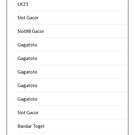
LK21
Slot Gacor
Slot88 Gacor
Gagatoto
Gagatoto
Gagatoto
Gagatoto
Gagatoto
Slot Gacor
Bandar Togel