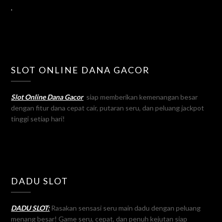
.
SLOT ONLINE DANA GACOR
Slot Online Dana Gacor
siap memberikan kemenangan besar
dengan fitur dana cepat cair, putaran seru, dan peluang jackpot
tinggi setiap hari!
DADU SLOT
DADU SLOT:
Rasakan sensasi seru main dadu dengan peluang
menang besar! Game seru, cepat, dan penuh kejutan siap