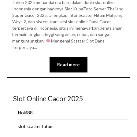
Tahun 2025 menandai era baru dalam dunia slot online
Indonesia dengan hadirnya Slot KubaToto Server Thailand
Super Gacor 2025. Dilengkapi fitur Scatter Hitam Mahjong
Ways 2, dan sistem transaksi slot online Dana Gacor
terpercaya di Indonesia, situs ini menawarkan pengalaman
bermain tingkat tinggi yang aman, cepat, dan sangat
menguntungkan.
Mengenal Scatter Slot Dana
Terpercaya…
Read more
Slot Online Gacor 2025
Hoki88
slot scatter hitam