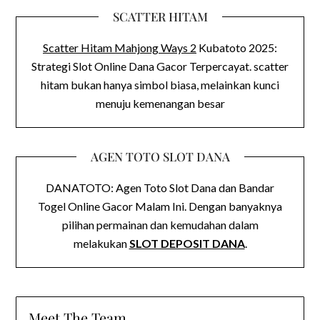
SCATTER HITAM
Scatter Hitam Mahjong Ways 2
Kubatoto 2025:
Strategi Slot Online Dana Gacor Terpercayat. scatter
hitam bukan hanya simbol biasa, melainkan kunci
menuju kemenangan besar
AGEN TOTO SLOT DANA
DANATOTO: Agen Toto Slot Dana dan Bandar
Togel Online Gacor Malam Ini. Dengan banyaknya
pilihan permainan dan kemudahan dalam
melakukan
SLOT DEPOSIT DANA
.
Meet The Team