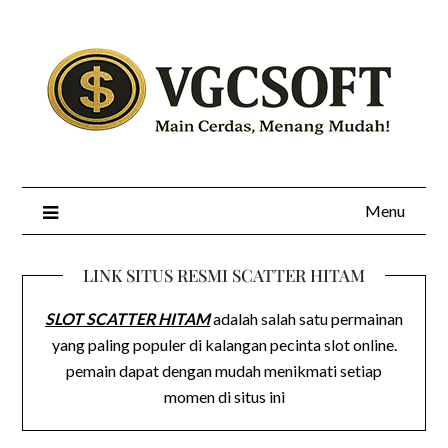
Skip
to
content
Menu
LINK SITUS RESMI SCATTER HITAM
SLOT SCATTER HITAM
adalah salah satu permainan
yang paling populer di kalangan pecinta slot online.
pemain dapat dengan mudah menikmati setiap
momen di situs ini