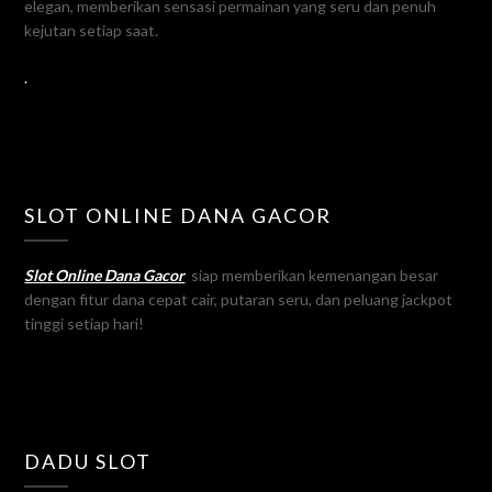
elegan, memberikan sensasi permainan yang seru dan penuh
kejutan setiap saat.
.
SLOT ONLINE DANA GACOR
Slot Online Dana Gacor
siap memberikan kemenangan besar
dengan fitur dana cepat cair, putaran seru, dan peluang jackpot
tinggi setiap hari!
DADU SLOT